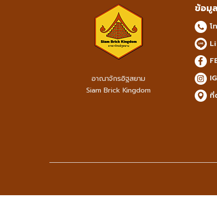
ข้อมู
โท
Li
FB
IG
อาณาจักรอิฐสยาม
Siam Brick Kingdom
ที่